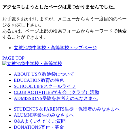
アクセスしようとしたページは見つかりませんでした。
お手数をおかけしますが、メニューからもう一度目的のペー
ジをお探し下さい。
あるいは、ページ上部の検索フォームからキーワードで検索
することができます。
立教池袋中学校・高等学校トップページ
PAGE TOP
ABOUT US
立教池袋について
EDUCATION
教育の特色
SCHOOL LIFE
スクールライフ
CLUB ACTIVITIES
学友会（クラブ）活動
ADMISSIONS
受験をお考えのみなさまへ
STUDENTS & PARENTS
生徒・保護者のみなさまへ
ALUMNI
卒業生のみなさまへ
Q&A
よくいただくご質問
DONATIONS
寄付・募金