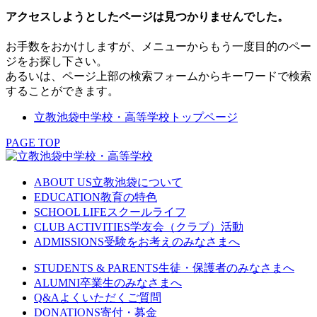
アクセスしようとしたページは見つかりませんでした。
お手数をおかけしますが、メニューからもう一度目的のペー
ジをお探し下さい。
あるいは、ページ上部の検索フォームからキーワードで検索
することができます。
立教池袋中学校・高等学校トップページ
PAGE TOP
ABOUT US
立教池袋について
EDUCATION
教育の特色
SCHOOL LIFE
スクールライフ
CLUB ACTIVITIES
学友会（クラブ）活動
ADMISSIONS
受験をお考えのみなさまへ
STUDENTS & PARENTS
生徒・保護者のみなさまへ
ALUMNI
卒業生のみなさまへ
Q&A
よくいただくご質問
DONATIONS
寄付・募金