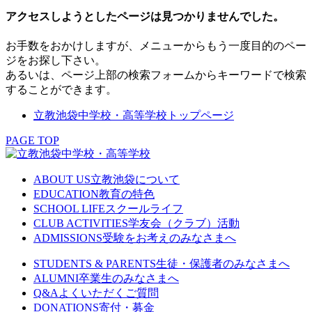
アクセスしようとしたページは見つかりませんでした。
お手数をおかけしますが、メニューからもう一度目的のペー
ジをお探し下さい。
あるいは、ページ上部の検索フォームからキーワードで検索
することができます。
立教池袋中学校・高等学校トップページ
PAGE TOP
ABOUT US
立教池袋について
EDUCATION
教育の特色
SCHOOL LIFE
スクールライフ
CLUB ACTIVITIES
学友会（クラブ）活動
ADMISSIONS
受験をお考えのみなさまへ
STUDENTS & PARENTS
生徒・保護者のみなさまへ
ALUMNI
卒業生のみなさまへ
Q&A
よくいただくご質問
DONATIONS
寄付・募金