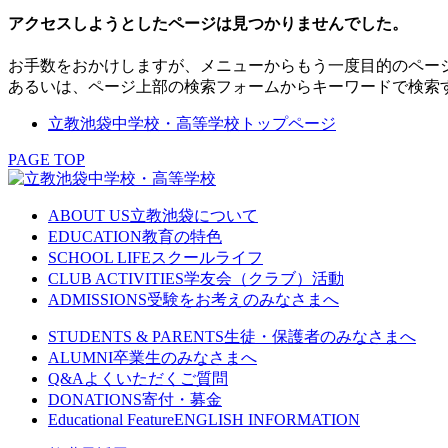
アクセスしようとしたページは見つかりませんでした。
お手数をおかけしますが、メニューからもう一度目的のペー
あるいは、ページ上部の検索フォームからキーワードで検索
立教池袋中学校・高等学校トップページ
PAGE TOP
ABOUT US
立教池袋について
EDUCATION
教育の特色
SCHOOL LIFE
スクールライフ
CLUB ACTIVITIES
学友会（クラブ）活動
ADMISSIONS
受験をお考えのみなさまへ
STUDENTS & PARENTS
生徒・保護者のみなさまへ
ALUMNI
卒業生のみなさまへ
Q&A
よくいただくご質問
DONATIONS
寄付・募金
Educational Feature
ENGLISH INFORMATION