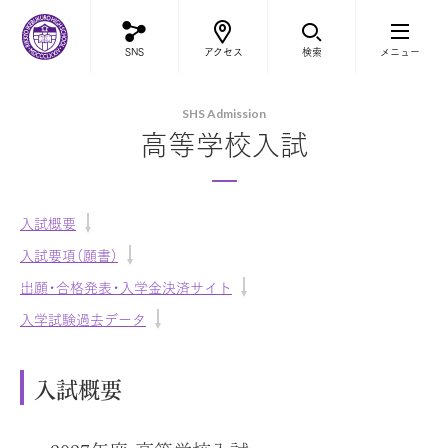
立教池袋中学校・高等学校
SNS
アクセス
検索
メニュー
SHS Admission
高等学校入試
入試概要
入試要項（願書）
出願・合格発表・入学金決済サイト
入学試験過去データ
入試概要